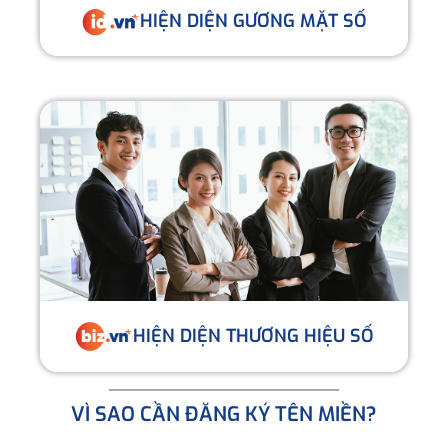
HIỆN DIỆN GƯƠNG MẶT SỐ
HIỆN DIỆN THƯƠNG HIỆU SỐ
VÌ SAO CẦN ĐĂNG KÝ TÊN MIỀN?