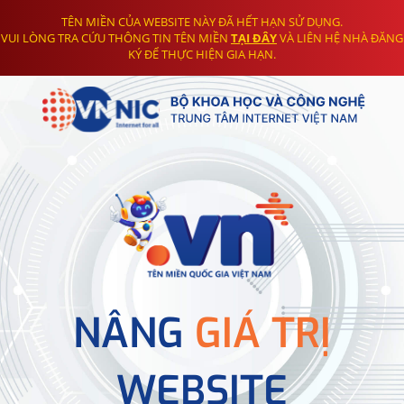
TÊN MIỀN CỦA WEBSITE NÀY ĐÃ HẾT HẠN SỬ DỤNG.
VUI LÒNG TRA CỨU THÔNG TIN TÊN MIỀN
TẠI ĐÂY
VÀ LIÊN HỆ NHÀ ĐĂNG
KÝ ĐỂ THỰC HIỆN GIA HẠN.
NÂNG
GIÁ TRỊ
WEBSITE