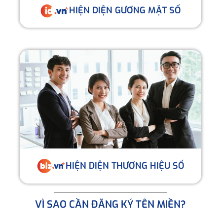
HIỆN DIỆN GƯƠNG MẶT SỐ
HIỆN DIỆN THƯƠNG HIỆU SỐ
VÌ SAO CẦN ĐĂNG KÝ TÊN MIỀN?