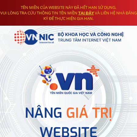
TÊN MIỀN CỦA WEBSITE NÀY ĐÃ HẾT HẠN SỬ DỤNG.
VUI LÒNG TRA CỨU THÔNG TIN TÊN MIỀN
TẠI ĐÂY
VÀ LIÊN HỆ NHÀ ĐĂNG
KÝ ĐỂ THỰC HIỆN GIA HẠN.
NÂNG
GIÁ TRỊ
WEBSITE