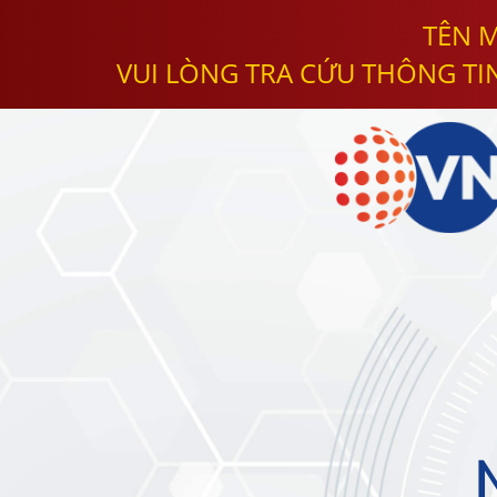
TÊN M
VUI LÒNG TRA CỨU THÔNG TI