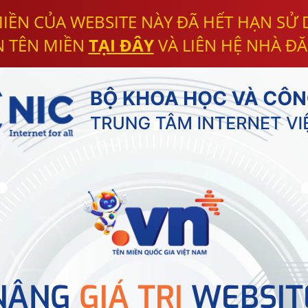
IỀN CỦA WEBSITE NÀY ĐÃ HẾT HẠN SỬ
N TÊN MIỀN
TẠI ĐÂY
VÀ LIÊN HỆ NHÀ ĐĂ
NÂNG
GIÁ TRỊ
WEBSIT