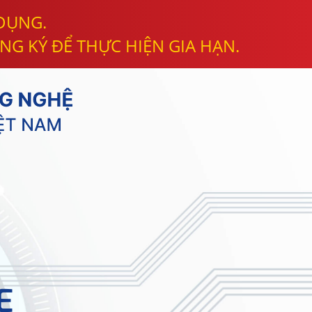
 DỤNG.
NG KÝ ĐỂ THỰC HIỆN GIA HẠN.
E