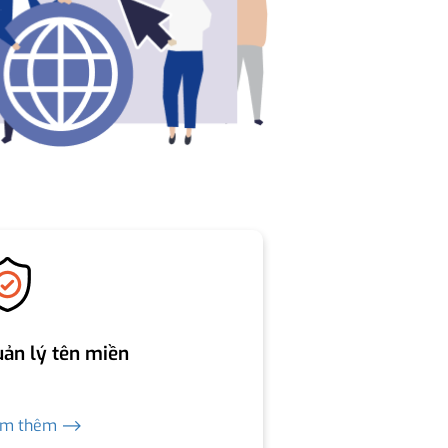
ản lý tên miền
em thêm ⟶