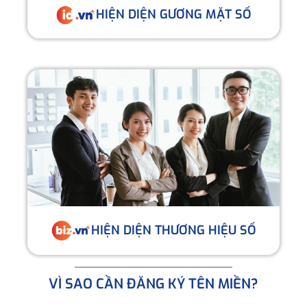
HIỆN DIỆN GƯƠNG MẶT SỐ
HIỆN DIỆN THƯƠNG HIỆU SỐ
VÌ SAO CẦN ĐĂNG KÝ TÊN MIỀN?