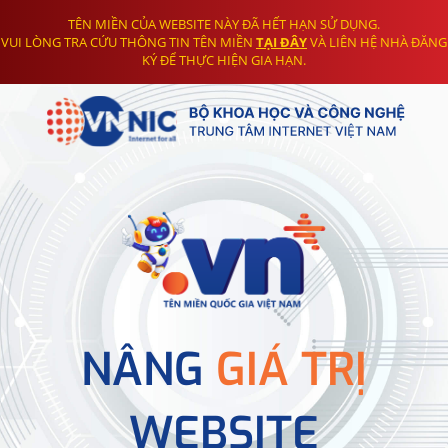
TÊN MIỀN CỦA WEBSITE NÀY ĐÃ HẾT HẠN SỬ DỤNG.
VUI LÒNG TRA CỨU THÔNG TIN TÊN MIỀN
TẠI ĐÂY
VÀ LIÊN HỆ NHÀ ĐĂNG
KÝ ĐỂ THỰC HIỆN GIA HẠN.
NÂNG
GIÁ TRỊ
WEBSITE