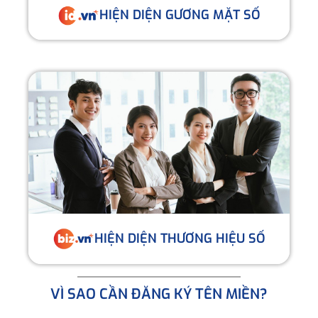
HIỆN DIỆN GƯƠNG MẶT SỐ
HIỆN DIỆN THƯƠNG HIỆU SỐ
VÌ SAO CẦN ĐĂNG KÝ TÊN MIỀN?