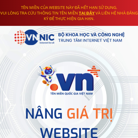
TÊN MIỀN CỦA WEBSITE NÀY ĐÃ HẾT HẠN SỬ DỤNG.
VUI LÒNG TRA CỨU THÔNG TIN TÊN MIỀN
TẠI ĐÂY
VÀ LIÊN HỆ NHÀ ĐĂNG
KÝ ĐỂ THỰC HIỆN GIA HẠN.
NÂNG
GIÁ TRỊ
WEBSITE