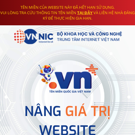
TÊN MIỀN CỦA WEBSITE NÀY ĐÃ HẾT HẠN SỬ DỤNG.
VUI LÒNG TRA CỨU THÔNG TIN TÊN MIỀN
TẠI ĐÂY
VÀ LIÊN HỆ NHÀ ĐĂNG
KÝ ĐỂ THỰC HIỆN GIA HẠN.
NÂNG
GIÁ TRỊ
WEBSITE