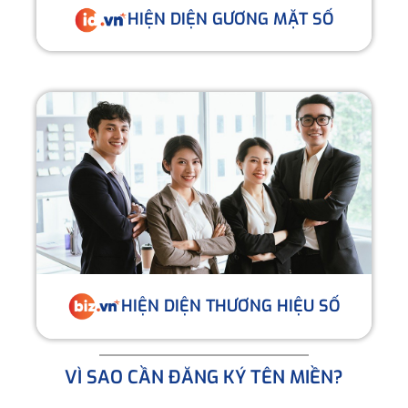
HIỆN DIỆN GƯƠNG MẶT SỐ
HIỆN DIỆN THƯƠNG HIỆU SỐ
VÌ SAO CẦN ĐĂNG KÝ TÊN MIỀN?