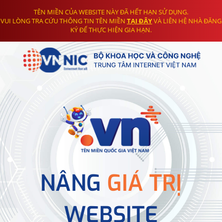
TÊN MIỀN CỦA WEBSITE NÀY ĐÃ HẾT HẠN SỬ DỤNG.
VUI LÒNG TRA CỨU THÔNG TIN TÊN MIỀN
TẠI ĐÂY
VÀ LIÊN HỆ NHÀ ĐĂNG
KÝ ĐỂ THỰC HIỆN GIA HẠN.
NÂNG
GIÁ TRỊ
WEBSITE