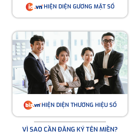
HIỆN DIỆN GƯƠNG MẶT SỐ
HIỆN DIỆN THƯƠNG HIỆU SỐ
VÌ SAO CẦN ĐĂNG KÝ TÊN MIỀN?