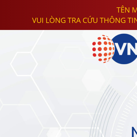
TÊN M
VUI LÒNG TRA CỨU THÔNG TI