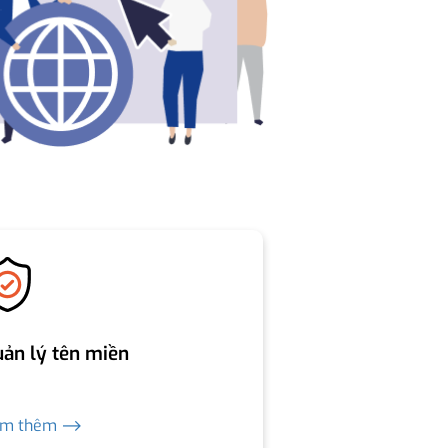
ản lý tên miền
em thêm ⟶