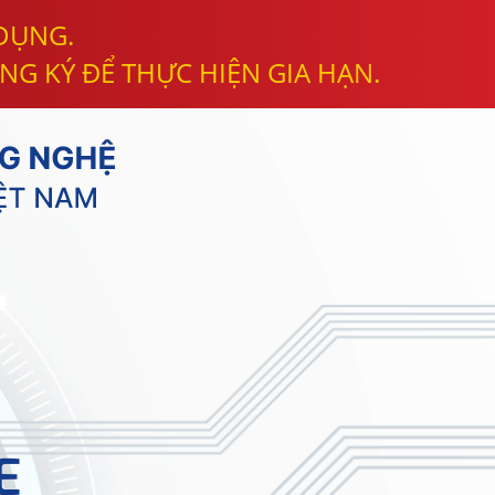
 DỤNG.
NG KÝ ĐỂ THỰC HIỆN GIA HẠN.
E