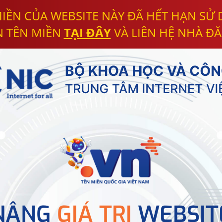
IỀN CỦA WEBSITE NÀY ĐÃ HẾT HẠN SỬ
N TÊN MIỀN
TẠI ĐÂY
VÀ LIÊN HỆ NHÀ ĐĂ
NÂNG
GIÁ TRỊ
WEBSIT