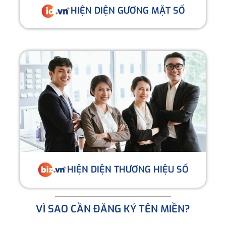
HIỆN DIỆN GƯƠNG MẶT SỐ
HIỆN DIỆN THƯƠNG HIỆU SỐ
VÌ SAO CẦN ĐĂNG KÝ TÊN MIỀN?