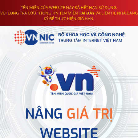
TÊN MIỀN CỦA WEBSITE NÀY ĐÃ HẾT HẠN SỬ DỤNG.
VUI LÒNG TRA CỨU THÔNG TIN TÊN MIỀN
TẠI ĐÂY
VÀ LIÊN HỆ NHÀ ĐĂNG
KÝ ĐỂ THỰC HIỆN GIA HẠN.
NÂNG
GIÁ TRỊ
WEBSITE