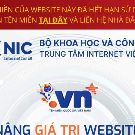
IỀN CỦA WEBSITE NÀY ĐÃ HẾT HẠN SỬ
N TÊN MIỀN
TẠI ĐÂY
VÀ LIÊN HỆ NHÀ ĐĂ
NÂNG
GIÁ TRỊ
WEBSIT