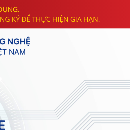
 DỤNG.
NG KÝ ĐỂ THỰC HIỆN GIA HẠN.
E