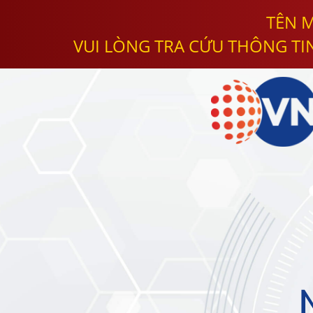
TÊN M
VUI LÒNG TRA CỨU THÔNG TI