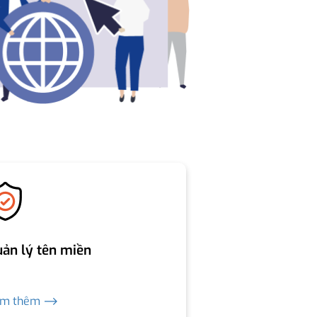
ản lý tên miền
em thêm ⟶