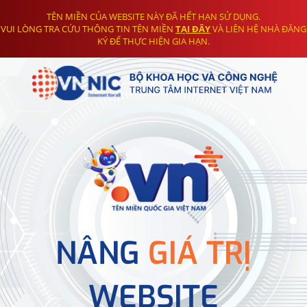
TÊN MIỀN CỦA WEBSITE NÀY ĐÃ HẾT HẠN SỬ DỤNG.
VUI LÒNG TRA CỨU THÔNG TIN TÊN MIỀN
TẠI ĐÂY
VÀ LIÊN HỆ NHÀ ĐĂNG
KÝ ĐỂ THỰC HIỆN GIA HẠN.
NÂNG
GIÁ TRỊ
WEBSITE