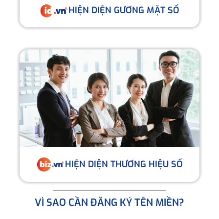
HIỆN DIỆN GƯƠNG MẶT SỐ
HIỆN DIỆN THƯƠNG HIỆU SỐ
VÌ SAO CẦN ĐĂNG KÝ TÊN MIỀN?