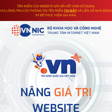
TÊN MIỀN CỦA WEBSITE NÀY ĐÃ HẾT HẠN SỬ DỤNG.
VUI LÒNG TRA CỨU THÔNG TIN TÊN MIỀN
TẠI ĐÂY
VÀ LIÊN HỆ NHÀ ĐĂNG
KÝ ĐỂ THỰC HIỆN GIA HẠN.
NÂNG
GIÁ TRỊ
WEBSITE