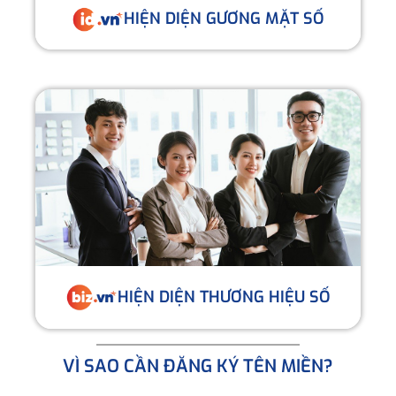
HIỆN DIỆN GƯƠNG MẶT SỐ
HIỆN DIỆN THƯƠNG HIỆU SỐ
VÌ SAO CẦN ĐĂNG KÝ TÊN MIỀN?