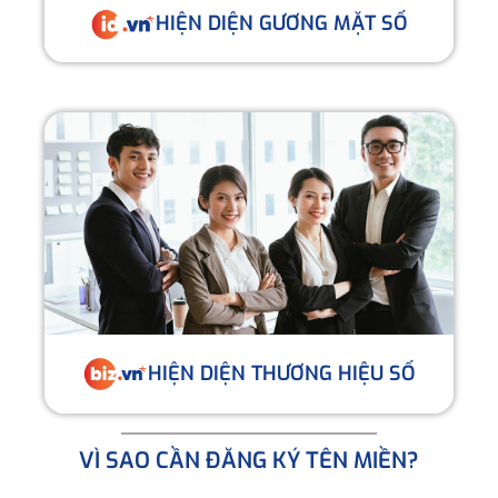
HIỆN DIỆN GƯƠNG MẶT SỐ
HIỆN DIỆN THƯƠNG HIỆU SỐ
VÌ SAO CẦN ĐĂNG KÝ TÊN MIỀN?