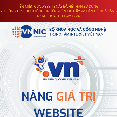
TÊN MIỀN CỦA WEBSITE NÀY ĐÃ HẾT HẠN SỬ DỤNG.
VUI LÒNG TRA CỨU THÔNG TIN TÊN MIỀN
TẠI ĐÂY
VÀ LIÊN HỆ NHÀ ĐĂNG
KÝ ĐỂ THỰC HIỆN GIA HẠN.
NÂNG
GIÁ TRỊ
WEBSITE