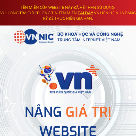
TÊN MIỀN CỦA WEBSITE NÀY ĐÃ HẾT HẠN SỬ DỤNG.
VUI LÒNG TRA CỨU THÔNG TIN TÊN MIỀN
TẠI ĐÂY
VÀ LIÊN HỆ NHÀ ĐĂNG
KÝ ĐỂ THỰC HIỆN GIA HẠN.
NÂNG
GIÁ TRỊ
WEBSITE