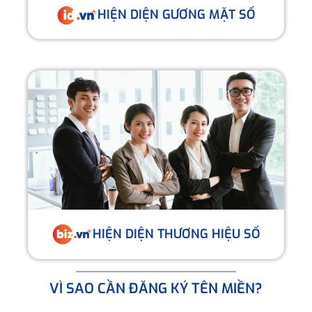
HIỆN DIỆN GƯƠNG MẶT SỐ
HIỆN DIỆN THƯƠNG HIỆU SỐ
VÌ SAO CẦN ĐĂNG KÝ TÊN MIỀN?