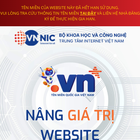
TÊN MIỀN CỦA WEBSITE NÀY ĐÃ HẾT HẠN SỬ DỤNG.
VUI LÒNG TRA CỨU THÔNG TIN TÊN MIỀN
TẠI ĐÂY
VÀ LIÊN HỆ NHÀ ĐĂNG
KÝ ĐỂ THỰC HIỆN GIA HẠN.
NÂNG
GIÁ TRỊ
WEBSITE