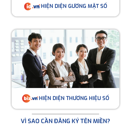
HIỆN DIỆN GƯƠNG MẶT SỐ
HIỆN DIỆN THƯƠNG HIỆU SỐ
VÌ SAO CẦN ĐĂNG KÝ TÊN MIỀN?