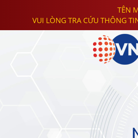
TÊN M
VUI LÒNG TRA CỨU THÔNG TI