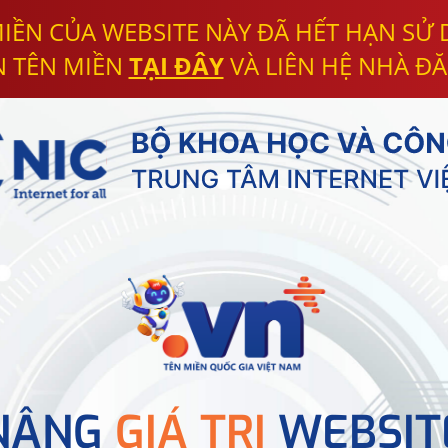
IỀN CỦA WEBSITE NÀY ĐÃ HẾT HẠN SỬ
N TÊN MIỀN
TẠI ĐÂY
VÀ LIÊN HỆ NHÀ ĐĂ
NÂNG
GIÁ TRỊ
WEBSIT