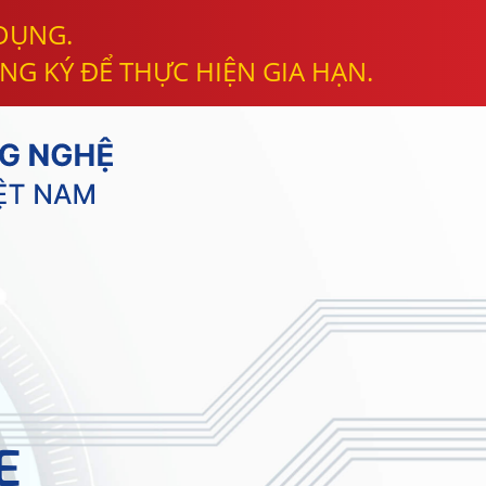
 DỤNG.
NG KÝ ĐỂ THỰC HIỆN GIA HẠN.
E