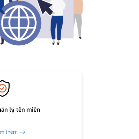
ản lý tên miền
em thêm ⟶