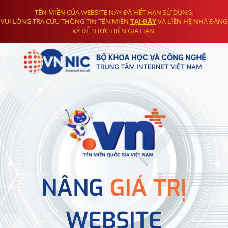
TÊN MIỀN CỦA WEBSITE NÀY ĐÃ HẾT HẠN SỬ DỤNG.
VUI LÒNG TRA CỨU THÔNG TIN TÊN MIỀN
TẠI ĐÂY
VÀ LIÊN HỆ NHÀ ĐĂNG
KÝ ĐỂ THỰC HIỆN GIA HẠN.
NÂNG
GIÁ TRỊ
WEBSITE