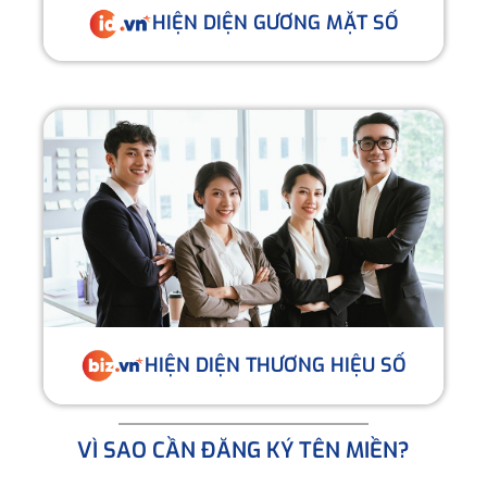
HIỆN DIỆN GƯƠNG MẶT SỐ
HIỆN DIỆN THƯƠNG HIỆU SỐ
VÌ SAO CẦN ĐĂNG KÝ TÊN MIỀN?