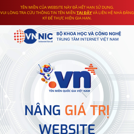
TÊN MIỀN CỦA WEBSITE NÀY ĐÃ HẾT HẠN SỬ DỤNG.
VUI LÒNG TRA CỨU THÔNG TIN TÊN MIỀN
TẠI ĐÂY
VÀ LIÊN HỆ NHÀ ĐĂNG
KÝ ĐỂ THỰC HIỆN GIA HẠN.
NÂNG
GIÁ TRỊ
WEBSITE