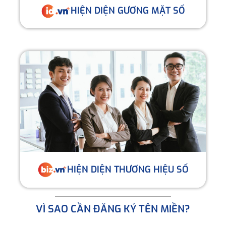
HIỆN DIỆN GƯƠNG MẶT SỐ
HIỆN DIỆN THƯƠNG HIỆU SỐ
VÌ SAO CẦN ĐĂNG KÝ TÊN MIỀN?