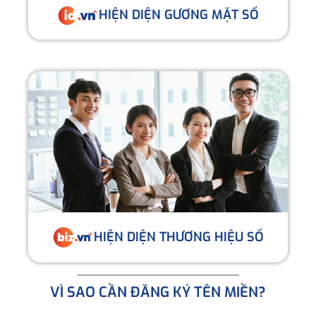
HIỆN DIỆN GƯƠNG MẶT SỐ
HIỆN DIỆN THƯƠNG HIỆU SỐ
VÌ SAO CẦN ĐĂNG KÝ TÊN MIỀN?