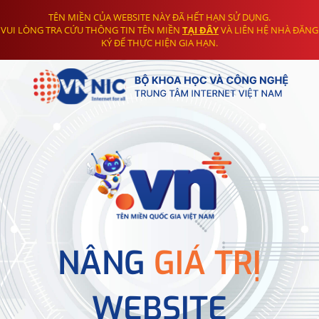
TÊN MIỀN CỦA WEBSITE NÀY ĐÃ HẾT HẠN SỬ DỤNG.
VUI LÒNG TRA CỨU THÔNG TIN TÊN MIỀN
TẠI ĐÂY
VÀ LIÊN HỆ NHÀ ĐĂNG
KÝ ĐỂ THỰC HIỆN GIA HẠN.
NÂNG
GIÁ TRỊ
WEBSITE