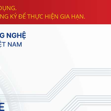
 DỤNG.
NG KÝ ĐỂ THỰC HIỆN GIA HẠN.
E