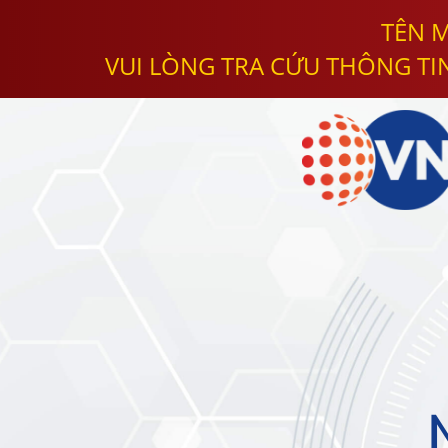
TÊN M
VUI LÒNG TRA CỨU THÔNG TI