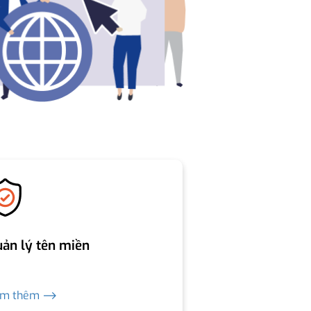
ản lý tên miền
em thêm ⟶