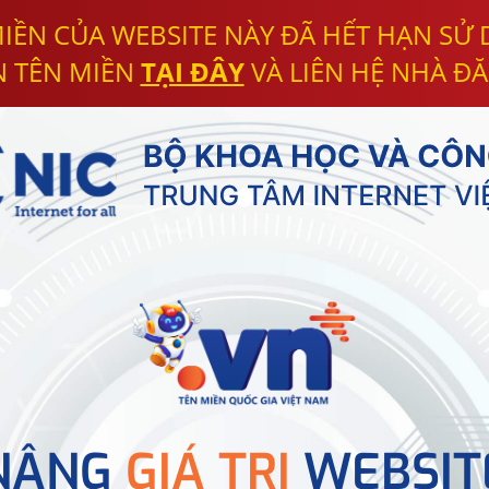
IỀN CỦA WEBSITE NÀY ĐÃ HẾT HẠN SỬ
N TÊN MIỀN
TẠI ĐÂY
VÀ LIÊN HỆ NHÀ ĐĂ
NÂNG
GIÁ TRỊ
WEBSIT