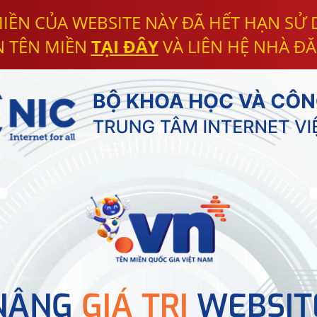
IỀN CỦA WEBSITE NÀY ĐÃ HẾT HẠN SỬ
N TÊN MIỀN
TẠI ĐÂY
VÀ LIÊN HỆ NHÀ ĐĂ
NÂNG
GIÁ TRỊ
WEBSIT