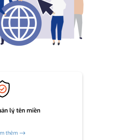
ản lý tên miền
em thêm ⟶