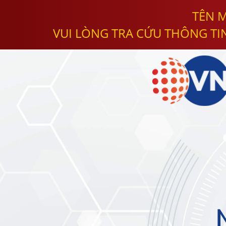
TÊN M
VUI LÒNG TRA CỨU THÔNG TI