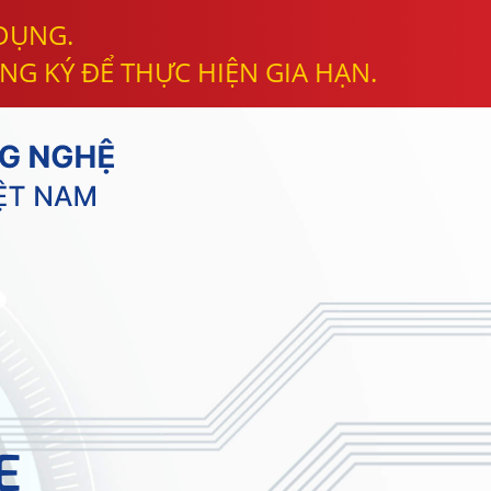
 DỤNG.
NG KÝ ĐỂ THỰC HIỆN GIA HẠN.
E