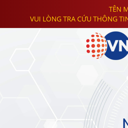
TÊN M
VUI LÒNG TRA CỨU THÔNG TI