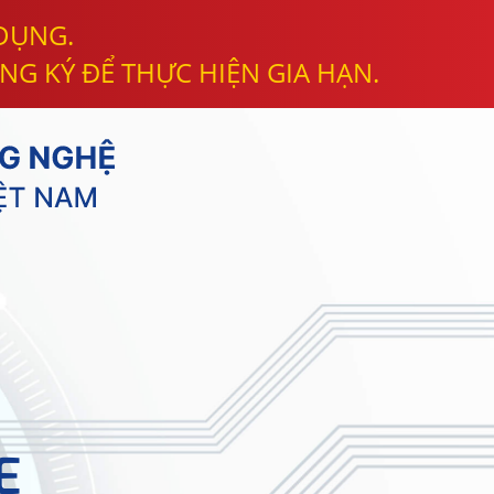
 DỤNG.
NG KÝ ĐỂ THỰC HIỆN GIA HẠN.
E