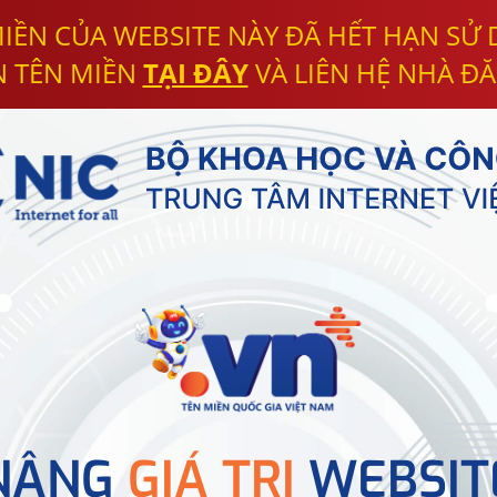
IỀN CỦA WEBSITE NÀY ĐÃ HẾT HẠN SỬ
N TÊN MIỀN
TẠI ĐÂY
VÀ LIÊN HỆ NHÀ ĐĂ
NÂNG
GIÁ TRỊ
WEBSIT