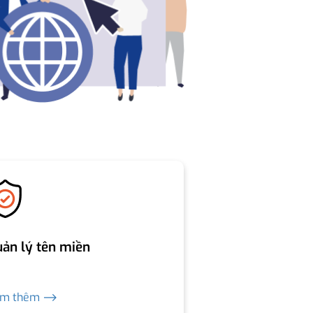
ản lý tên miền
em thêm ⟶