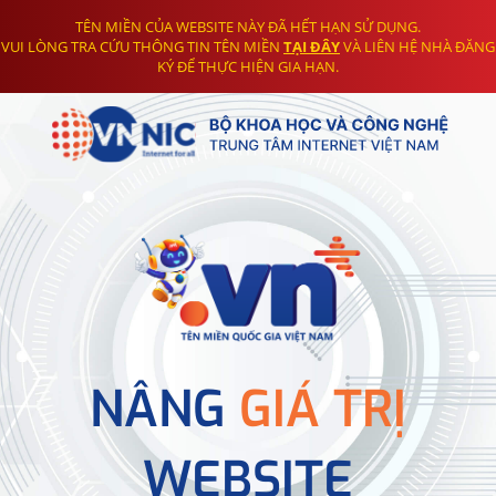
TÊN MIỀN CỦA WEBSITE NÀY ĐÃ HẾT HẠN SỬ DỤNG.
VUI LÒNG TRA CỨU THÔNG TIN TÊN MIỀN
TẠI ĐÂY
VÀ LIÊN HỆ NHÀ ĐĂNG
KÝ ĐỂ THỰC HIỆN GIA HẠN.
NÂNG
GIÁ TRỊ
WEBSITE