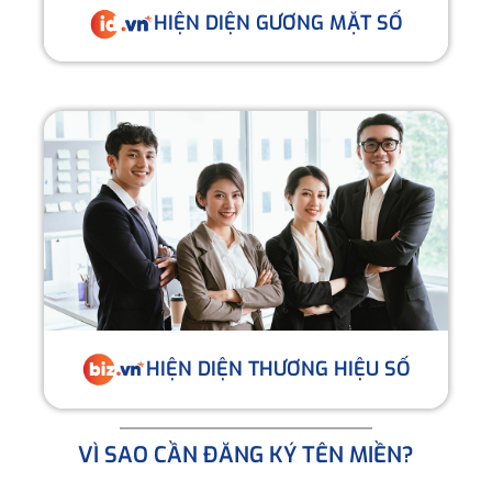
HIỆN DIỆN GƯƠNG MẶT SỐ
HIỆN DIỆN THƯƠNG HIỆU SỐ
VÌ SAO CẦN ĐĂNG KÝ TÊN MIỀN?