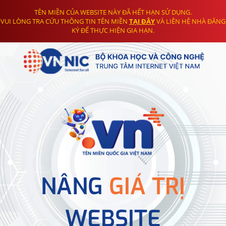
TÊN MIỀN CỦA WEBSITE NÀY ĐÃ HẾT HẠN SỬ DỤNG.
VUI LÒNG TRA CỨU THÔNG TIN TÊN MIỀN
TẠI ĐÂY
VÀ LIÊN HỆ NHÀ ĐĂNG
KÝ ĐỂ THỰC HIỆN GIA HẠN.
NÂNG
GIÁ TRỊ
WEBSITE