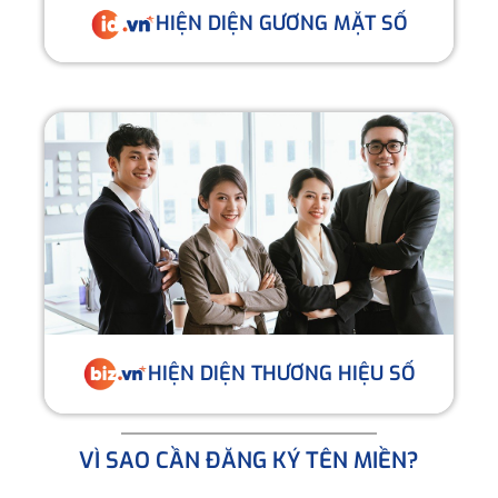
HIỆN DIỆN GƯƠNG MẶT SỐ
HIỆN DIỆN THƯƠNG HIỆU SỐ
VÌ SAO CẦN ĐĂNG KÝ TÊN MIỀN?