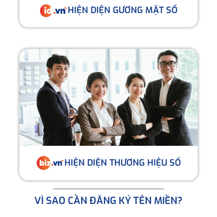
HIỆN DIỆN GƯƠNG MẶT SỐ
HIỆN DIỆN THƯƠNG HIỆU SỐ
VÌ SAO CẦN ĐĂNG KÝ TÊN MIỀN?