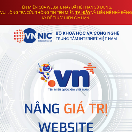
TÊN MIỀN CỦA WEBSITE NÀY ĐÃ HẾT HẠN SỬ DỤNG.
VUI LÒNG TRA CỨU THÔNG TIN TÊN MIỀN
TẠI ĐÂY
VÀ LIÊN HỆ NHÀ ĐĂNG
KÝ ĐỂ THỰC HIỆN GIA HẠN.
NÂNG
GIÁ TRỊ
WEBSITE