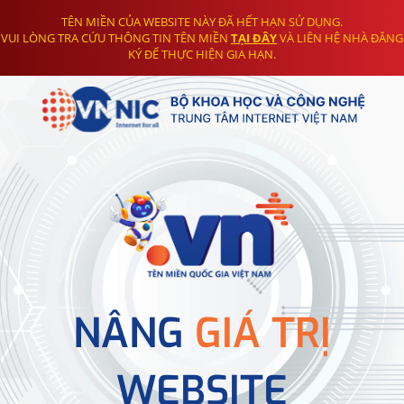
TÊN MIỀN CỦA WEBSITE NÀY ĐÃ HẾT HẠN SỬ DỤNG.
VUI LÒNG TRA CỨU THÔNG TIN TÊN MIỀN
TẠI ĐÂY
VÀ LIÊN HỆ NHÀ ĐĂNG
KÝ ĐỂ THỰC HIỆN GIA HẠN.
NÂNG
GIÁ TRỊ
WEBSITE