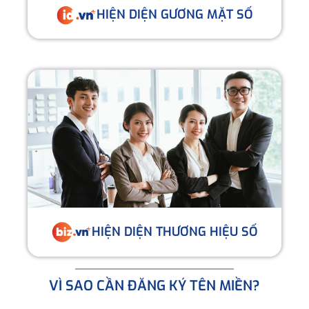
HIỆN DIỆN GƯƠNG MẶT SỐ
HIỆN DIỆN THƯƠNG HIỆU SỐ
VÌ SAO CẦN ĐĂNG KÝ TÊN MIỀN?