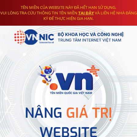
TÊN MIỀN CỦA WEBSITE NÀY ĐÃ HẾT HẠN SỬ DỤNG.
VUI LÒNG TRA CỨU THÔNG TIN TÊN MIỀN
TẠI ĐÂY
VÀ LIÊN HỆ NHÀ ĐĂNG
KÝ ĐỂ THỰC HIỆN GIA HẠN.
NÂNG
GIÁ TRỊ
WEBSITE