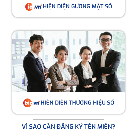
HIỆN DIỆN GƯƠNG MẶT SỐ
HIỆN DIỆN THƯƠNG HIỆU SỐ
VÌ SAO CẦN ĐĂNG KÝ TÊN MIỀN?