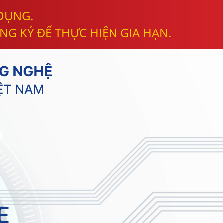
 DỤNG.
NG KÝ ĐỂ THỰC HIỆN GIA HẠN.
E