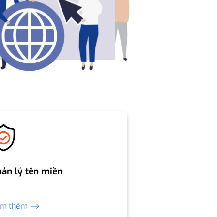
ản lý tên miền
em thêm ⟶