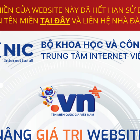
IỀN CỦA WEBSITE NÀY ĐÃ HẾT HẠN SỬ
N TÊN MIỀN
TẠI ĐÂY
VÀ LIÊN HỆ NHÀ ĐĂ
NÂNG
GIÁ TRỊ
WEBSIT