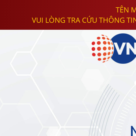
TÊN M
VUI LÒNG TRA CỨU THÔNG TI