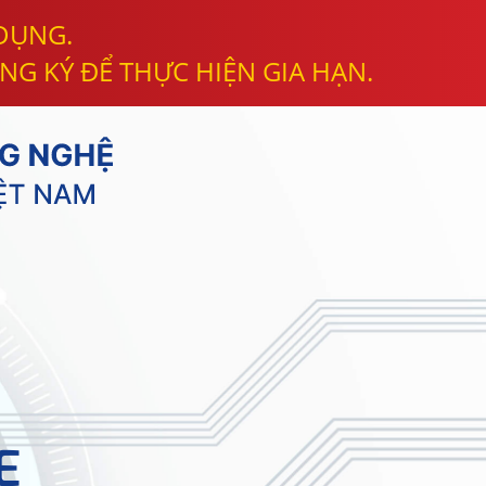
 DỤNG.
NG KÝ ĐỂ THỰC HIỆN GIA HẠN.
E