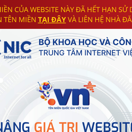
IỀN CỦA WEBSITE NÀY ĐÃ HẾT HẠN SỬ
N TÊN MIỀN
TẠI ĐÂY
VÀ LIÊN HỆ NHÀ ĐĂ
NÂNG
GIÁ TRỊ
WEBSIT