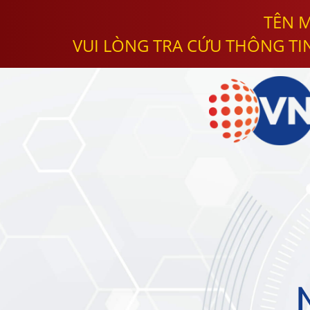
TÊN M
VUI LÒNG TRA CỨU THÔNG TI