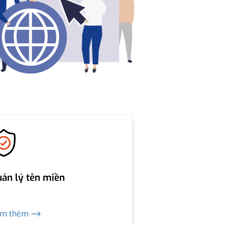
ản lý tên miền
em thêm ⟶