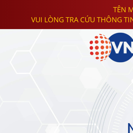
TÊN M
VUI LÒNG TRA CỨU THÔNG TI