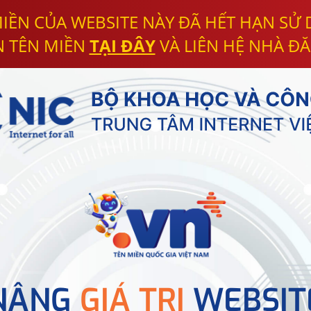
IỀN CỦA WEBSITE NÀY ĐÃ HẾT HẠN SỬ
N TÊN MIỀN
TẠI ĐÂY
VÀ LIÊN HỆ NHÀ ĐĂ
NÂNG
GIÁ TRỊ
WEBSIT