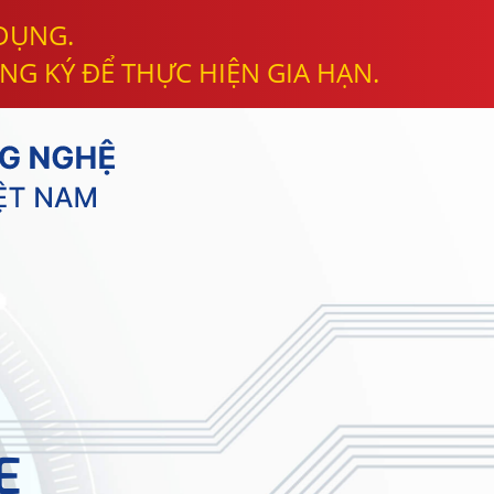
 DỤNG.
NG KÝ ĐỂ THỰC HIỆN GIA HẠN.
E