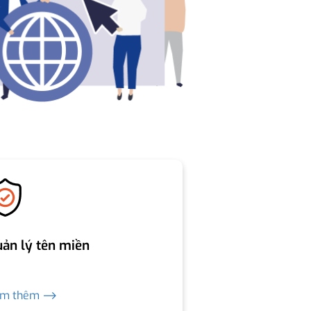
ản lý tên miền
em thêm ⟶