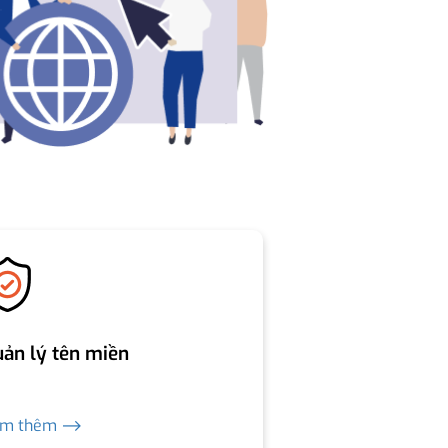
ản lý tên miền
em thêm ⟶