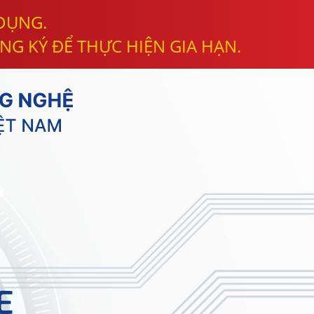
 DỤNG.
NG KÝ ĐỂ THỰC HIỆN GIA HẠN.
E