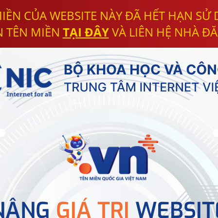
IỀN CỦA WEBSITE NÀY ĐÃ HẾT HẠN SỬ
N TÊN MIỀN
TẠI ĐÂY
VÀ LIÊN HỆ NHÀ ĐĂ
NÂNG
GIÁ TRỊ
WEBSIT