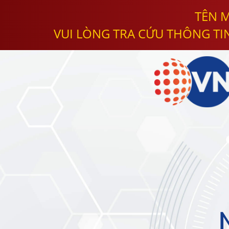
TÊN M
VUI LÒNG TRA CỨU THÔNG TI