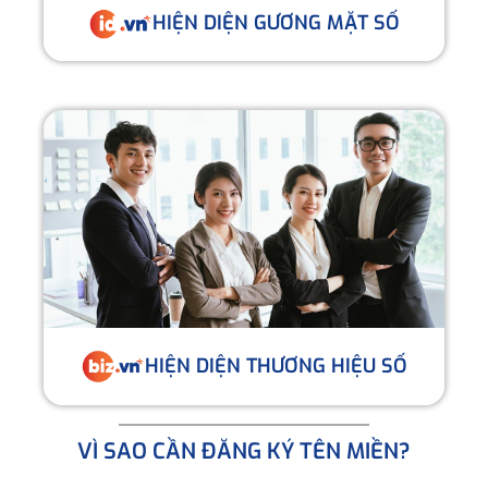
HIỆN DIỆN GƯƠNG MẶT SỐ
HIỆN DIỆN THƯƠNG HIỆU SỐ
VÌ SAO CẦN ĐĂNG KÝ TÊN MIỀN?