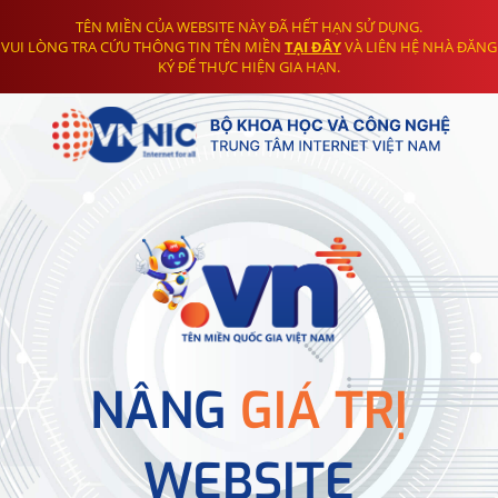
TÊN MIỀN CỦA WEBSITE NÀY ĐÃ HẾT HẠN SỬ DỤNG.
VUI LÒNG TRA CỨU THÔNG TIN TÊN MIỀN
TẠI ĐÂY
VÀ LIÊN HỆ NHÀ ĐĂNG
KÝ ĐỂ THỰC HIỆN GIA HẠN.
NÂNG
GIÁ TRỊ
WEBSITE