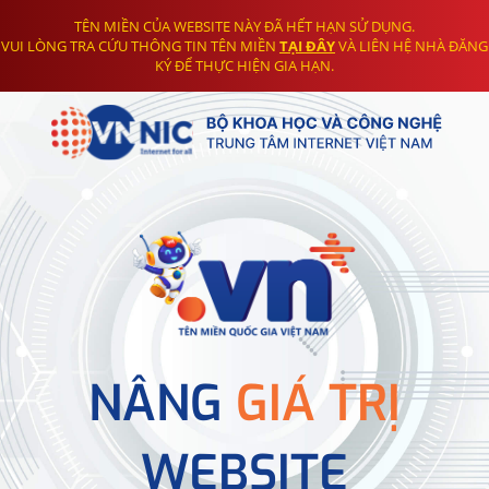
TÊN MIỀN CỦA WEBSITE NÀY ĐÃ HẾT HẠN SỬ DỤNG.
VUI LÒNG TRA CỨU THÔNG TIN TÊN MIỀN
TẠI ĐÂY
VÀ LIÊN HỆ NHÀ ĐĂNG
KÝ ĐỂ THỰC HIỆN GIA HẠN.
NÂNG
GIÁ TRỊ
WEBSITE