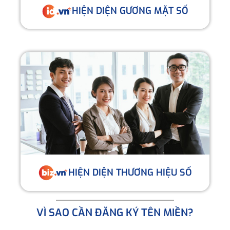
HIỆN DIỆN GƯƠNG MẶT SỐ
HIỆN DIỆN THƯƠNG HIỆU SỐ
VÌ SAO CẦN ĐĂNG KÝ TÊN MIỀN?