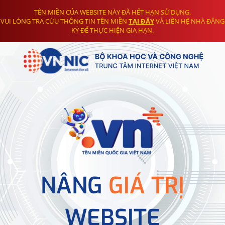
TÊN MIỀN CỦA WEBSITE NÀY ĐÃ HẾT HẠN SỬ DỤNG.
VUI LÒNG TRA CỨU THÔNG TIN TÊN MIỀN
TẠI ĐÂY
VÀ LIÊN HỆ NHÀ ĐĂNG
KÝ ĐỂ THỰC HIỆN GIA HẠN.
NÂNG
GIÁ TRỊ
WEBSITE