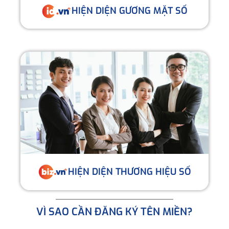
HIỆN DIỆN GƯƠNG MẶT SỐ
HIỆN DIỆN THƯƠNG HIỆU SỐ
VÌ SAO CẦN ĐĂNG KÝ TÊN MIỀN?