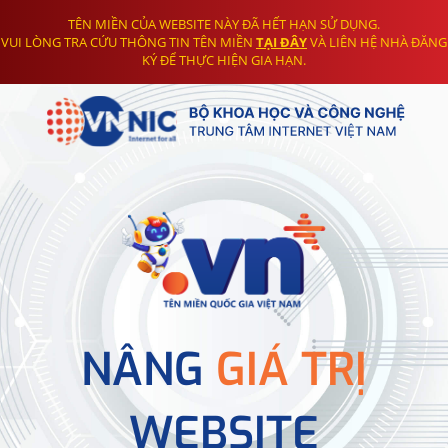
TÊN MIỀN CỦA WEBSITE NÀY ĐÃ HẾT HẠN SỬ DỤNG.
VUI LÒNG TRA CỨU THÔNG TIN TÊN MIỀN
TẠI ĐÂY
VÀ LIÊN HỆ NHÀ ĐĂNG
KÝ ĐỂ THỰC HIỆN GIA HẠN.
NÂNG
GIÁ TRỊ
WEBSITE