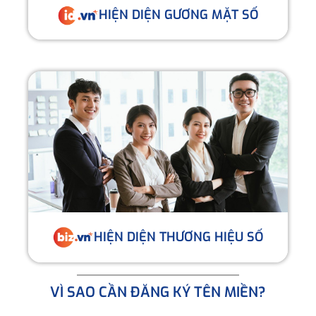
HIỆN DIỆN GƯƠNG MẶT SỐ
HIỆN DIỆN THƯƠNG HIỆU SỐ
VÌ SAO CẦN ĐĂNG KÝ TÊN MIỀN?