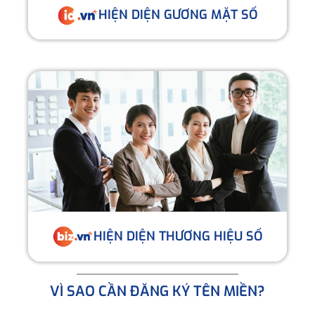
HIỆN DIỆN GƯƠNG MẶT SỐ
HIỆN DIỆN THƯƠNG HIỆU SỐ
VÌ SAO CẦN ĐĂNG KÝ TÊN MIỀN?