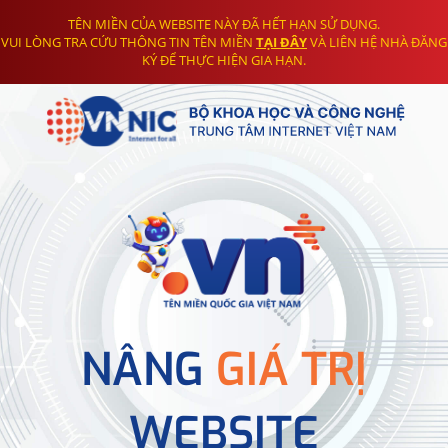
TÊN MIỀN CỦA WEBSITE NÀY ĐÃ HẾT HẠN SỬ DỤNG.
VUI LÒNG TRA CỨU THÔNG TIN TÊN MIỀN
TẠI ĐÂY
VÀ LIÊN HỆ NHÀ ĐĂNG
KÝ ĐỂ THỰC HIỆN GIA HẠN.
NÂNG
GIÁ TRỊ
WEBSITE