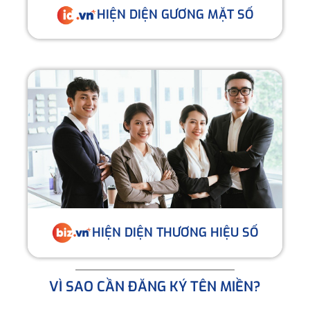
HIỆN DIỆN GƯƠNG MẶT SỐ
HIỆN DIỆN THƯƠNG HIỆU SỐ
VÌ SAO CẦN ĐĂNG KÝ TÊN MIỀN?