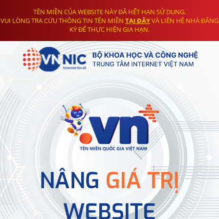
TÊN MIỀN CỦA WEBSITE NÀY ĐÃ HẾT HẠN SỬ DỤNG.
VUI LÒNG TRA CỨU THÔNG TIN TÊN MIỀN
TẠI ĐÂY
VÀ LIÊN HỆ NHÀ ĐĂNG
KÝ ĐỂ THỰC HIỆN GIA HẠN.
NÂNG
GIÁ TRỊ
WEBSITE