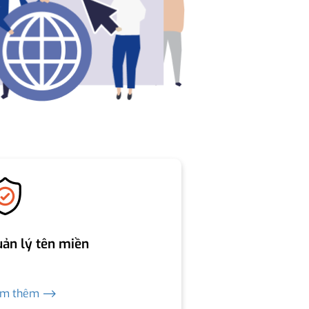
ản lý tên miền
em thêm ⟶