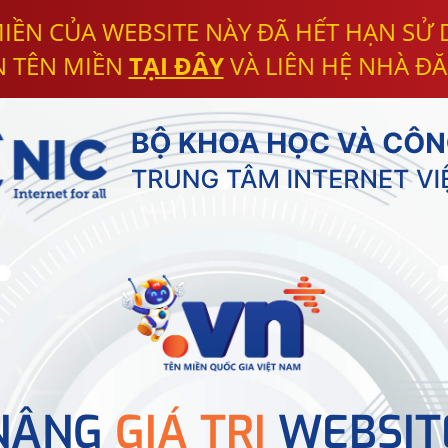
IỀN CỦA WEBSITE NÀY ĐÃ HẾT HẠN SỬ
N TÊN MIỀN
TẠI ĐÂY
VÀ LIÊN HỆ NHÀ ĐĂ
NÂNG
GIÁ TRỊ
WEBSIT