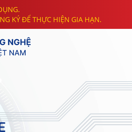
 DỤNG.
NG KÝ ĐỂ THỰC HIỆN GIA HẠN.
E