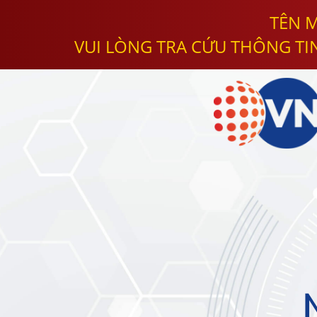
TÊN M
VUI LÒNG TRA CỨU THÔNG TI