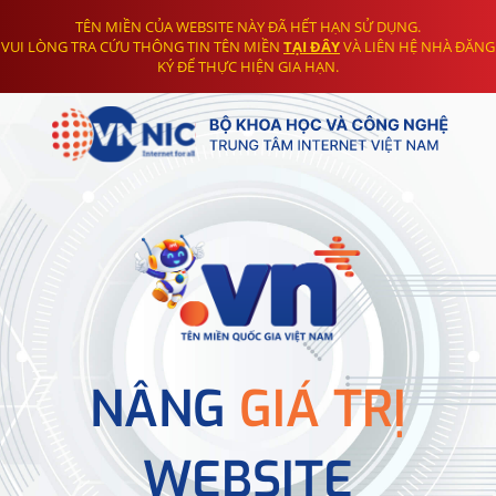
TÊN MIỀN CỦA WEBSITE NÀY ĐÃ HẾT HẠN SỬ DỤNG.
VUI LÒNG TRA CỨU THÔNG TIN TÊN MIỀN
TẠI ĐÂY
VÀ LIÊN HỆ NHÀ ĐĂNG
KÝ ĐỂ THỰC HIỆN GIA HẠN.
NÂNG
GIÁ TRỊ
WEBSITE