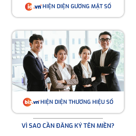
HIỆN DIỆN GƯƠNG MẶT SỐ
HIỆN DIỆN THƯƠNG HIỆU SỐ
VÌ SAO CẦN ĐĂNG KÝ TÊN MIỀN?