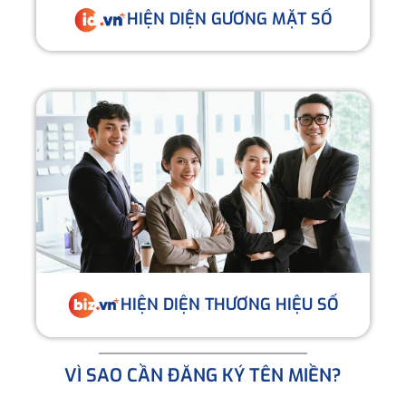
HIỆN DIỆN GƯƠNG MẶT SỐ
HIỆN DIỆN THƯƠNG HIỆU SỐ
VÌ SAO CẦN ĐĂNG KÝ TÊN MIỀN?