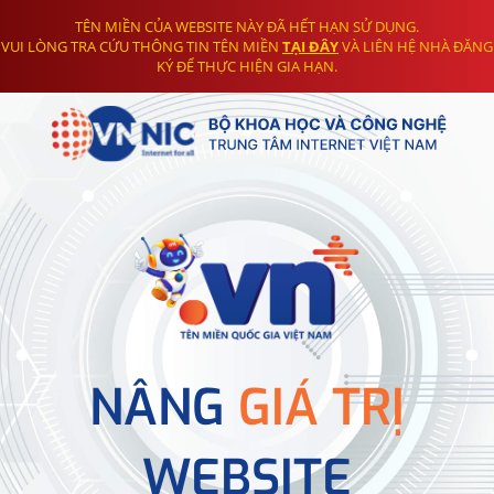
TÊN MIỀN CỦA WEBSITE NÀY ĐÃ HẾT HẠN SỬ DỤNG.
VUI LÒNG TRA CỨU THÔNG TIN TÊN MIỀN
TẠI ĐÂY
VÀ LIÊN HỆ NHÀ ĐĂNG
KÝ ĐỂ THỰC HIỆN GIA HẠN.
NÂNG
GIÁ TRỊ
WEBSITE