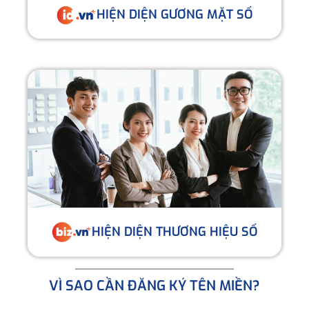
HIỆN DIỆN GƯƠNG MẶT SỐ
HIỆN DIỆN THƯƠNG HIỆU SỐ
VÌ SAO CẦN ĐĂNG KÝ TÊN MIỀN?