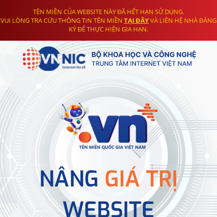
TÊN MIỀN CỦA WEBSITE NÀY ĐÃ HẾT HẠN SỬ DỤNG.
VUI LÒNG TRA CỨU THÔNG TIN TÊN MIỀN
TẠI ĐÂY
VÀ LIÊN HỆ NHÀ ĐĂNG
KÝ ĐỂ THỰC HIỆN GIA HẠN.
NÂNG
GIÁ TRỊ
WEBSITE