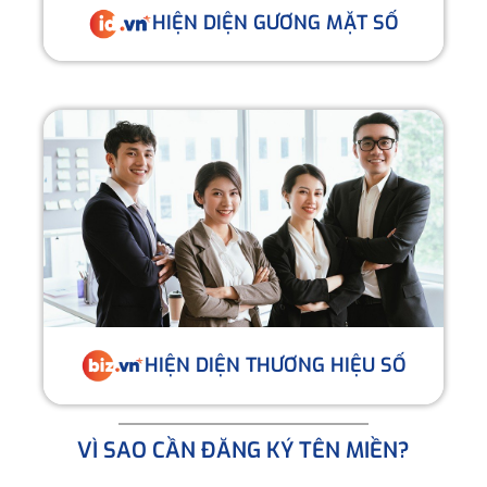
HIỆN DIỆN GƯƠNG MẶT SỐ
HIỆN DIỆN THƯƠNG HIỆU SỐ
VÌ SAO CẦN ĐĂNG KÝ TÊN MIỀN?