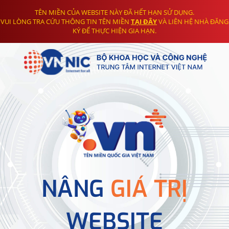
TÊN MIỀN CỦA WEBSITE NÀY ĐÃ HẾT HẠN SỬ DỤNG.
VUI LÒNG TRA CỨU THÔNG TIN TÊN MIỀN
TẠI ĐÂY
VÀ LIÊN HỆ NHÀ ĐĂNG
KÝ ĐỂ THỰC HIỆN GIA HẠN.
NÂNG
GIÁ TRỊ
WEBSITE