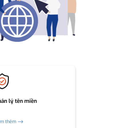
ản lý tên miền
em thêm ⟶