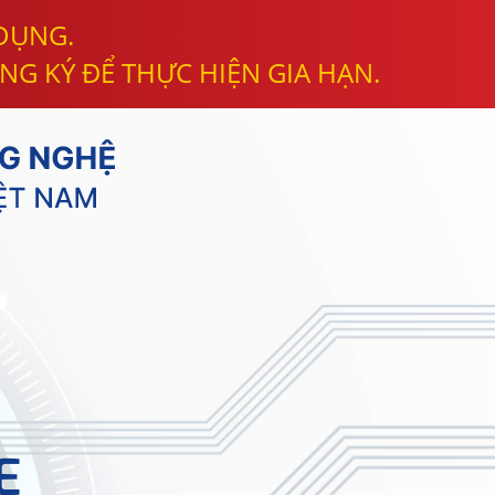
 DỤNG.
NG KÝ ĐỂ THỰC HIỆN GIA HẠN.
E