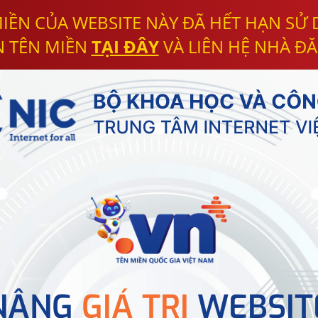
IỀN CỦA WEBSITE NÀY ĐÃ HẾT HẠN SỬ
N TÊN MIỀN
TẠI ĐÂY
VÀ LIÊN HỆ NHÀ ĐĂ
NÂNG
GIÁ TRỊ
WEBSIT