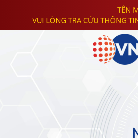
TÊN M
VUI LÒNG TRA CỨU THÔNG TI