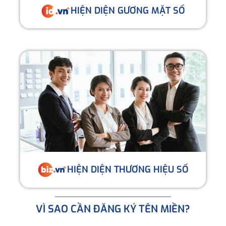
HIỆN DIỆN GƯƠNG MẶT SỐ
HIỆN DIỆN THƯƠNG HIỆU SỐ
VÌ SAO CẦN ĐĂNG KÝ TÊN MIỀN?