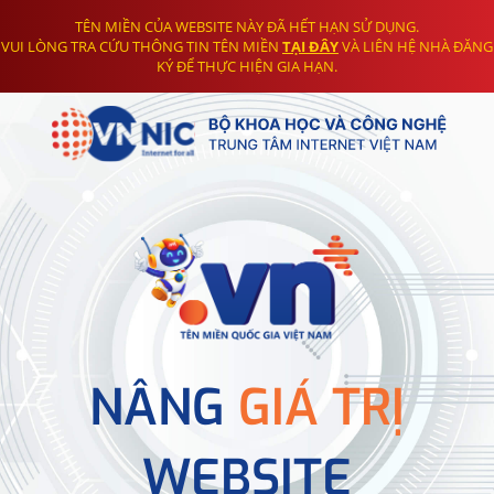
TÊN MIỀN CỦA WEBSITE NÀY ĐÃ HẾT HẠN SỬ DỤNG.
VUI LÒNG TRA CỨU THÔNG TIN TÊN MIỀN
TẠI ĐÂY
VÀ LIÊN HỆ NHÀ ĐĂNG
KÝ ĐỂ THỰC HIỆN GIA HẠN.
NÂNG
GIÁ TRỊ
WEBSITE