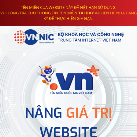
TÊN MIỀN CỦA WEBSITE NÀY ĐÃ HẾT HẠN SỬ DỤNG.
VUI LÒNG TRA CỨU THÔNG TIN TÊN MIỀN
TẠI ĐÂY
VÀ LIÊN HỆ NHÀ ĐĂNG
KÝ ĐỂ THỰC HIỆN GIA HẠN.
NÂNG
GIÁ TRỊ
WEBSITE