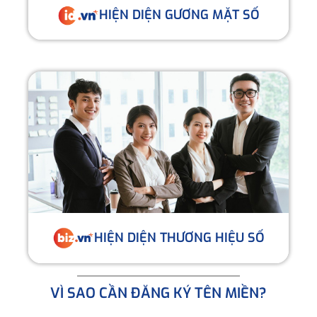
HIỆN DIỆN GƯƠNG MẶT SỐ
HIỆN DIỆN THƯƠNG HIỆU SỐ
VÌ SAO CẦN ĐĂNG KÝ TÊN MIỀN?