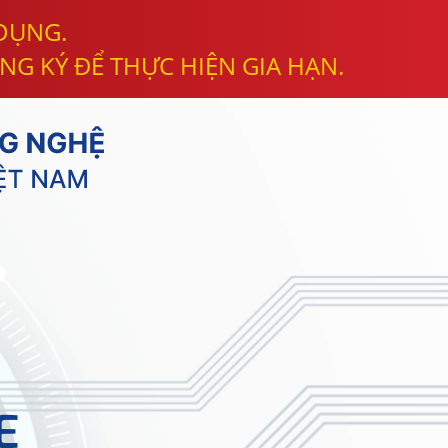
 DỤNG.
NG KÝ ĐỂ THỰC HIỆN GIA HẠN.
E