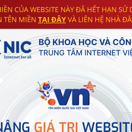
IỀN CỦA WEBSITE NÀY ĐÃ HẾT HẠN SỬ
N TÊN MIỀN
TẠI ĐÂY
VÀ LIÊN HỆ NHÀ ĐĂ
NÂNG
GIÁ TRỊ
WEBSIT