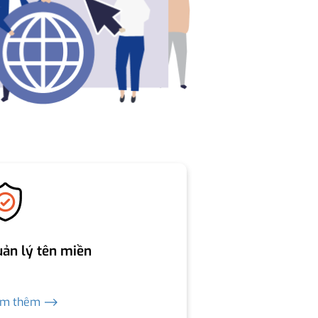
ản lý tên miền
em thêm ⟶