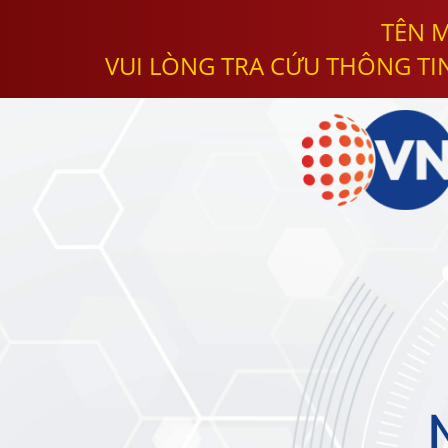
TÊN M
VUI LÒNG TRA CỨU THÔNG TI