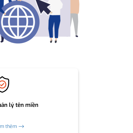
ản lý tên miền
em thêm ⟶