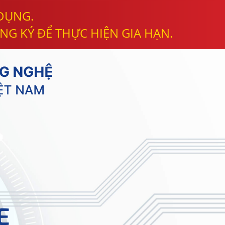
 DỤNG.
NG KÝ ĐỂ THỰC HIỆN GIA HẠN.
E