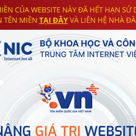
IỀN CỦA WEBSITE NÀY ĐÃ HẾT HẠN SỬ
N TÊN MIỀN
TẠI ĐÂY
VÀ LIÊN HỆ NHÀ ĐĂ
NÂNG
GIÁ TRỊ
WEBSIT