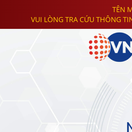
TÊN M
VUI LÒNG TRA CỨU THÔNG TI