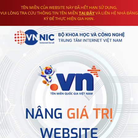
TÊN MIỀN CỦA WEBSITE NÀY ĐÃ HẾT HẠN SỬ DỤNG.
VUI LÒNG TRA CỨU THÔNG TIN TÊN MIỀN
TẠI ĐÂY
VÀ LIÊN HỆ NHÀ ĐĂNG
KÝ ĐỂ THỰC HIỆN GIA HẠN.
NÂNG
GIÁ TRỊ
WEBSITE