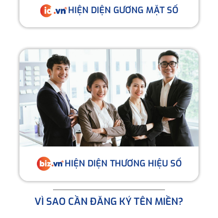
HIỆN DIỆN GƯƠNG MẶT SỐ
HIỆN DIỆN THƯƠNG HIỆU SỐ
VÌ SAO CẦN ĐĂNG KÝ TÊN MIỀN?