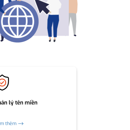
ản lý tên miền
em thêm ⟶