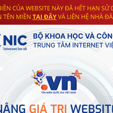
IỀN CỦA WEBSITE NÀY ĐÃ HẾT HẠN SỬ
N TÊN MIỀN
TẠI ĐÂY
VÀ LIÊN HỆ NHÀ ĐĂ
NÂNG
GIÁ TRỊ
WEBSIT