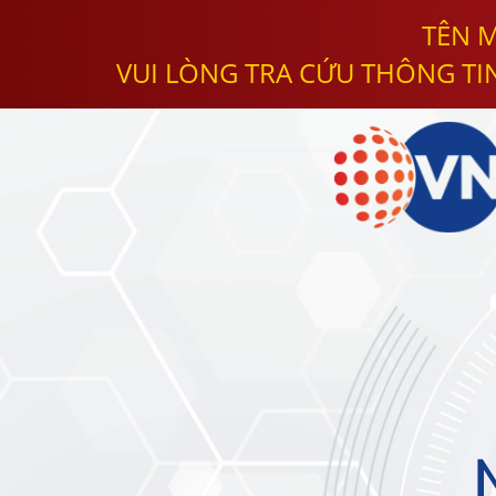
TÊN M
VUI LÒNG TRA CỨU THÔNG TI