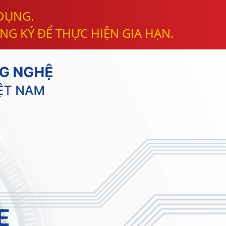
 DỤNG.
NG KÝ ĐỂ THỰC HIỆN GIA HẠN.
E