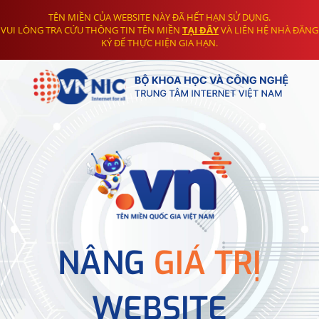
TÊN MIỀN CỦA WEBSITE NÀY ĐÃ HẾT HẠN SỬ DỤNG.
VUI LÒNG TRA CỨU THÔNG TIN TÊN MIỀN
TẠI ĐÂY
VÀ LIÊN HỆ NHÀ ĐĂNG
KÝ ĐỂ THỰC HIỆN GIA HẠN.
NÂNG
GIÁ TRỊ
WEBSITE