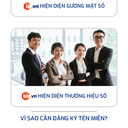
HIỆN DIỆN GƯƠNG MẶT SỐ
HIỆN DIỆN THƯƠNG HIỆU SỐ
VÌ SAO CẦN ĐĂNG KÝ TÊN MIỀN?